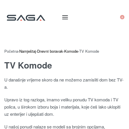
0
Početna
›
Namještaj
›
Dnevni boravak
›
Komode
›
TV Komode
TV Komode
U današnje vrijeme skoro da ne možemo zamisliti dom bez TV-
a.
Upravo iz tog razloga, imamo veliku ponudu TV komoda i TV
polica, u širokom izboru boja i materijala, koje ćeš lako uklopiti
uz enterijer i uljepšati dom.
U našoj ponudi nalaze se modeli sa brojnim opcijama,