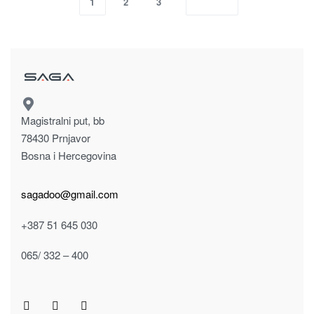
1
2
3
Magistralni put, bb
78430 Prnjavor
Bosna i Hercegovina
sagadoo@gmail.com
+387 51 645 030
065/ 332 – 400