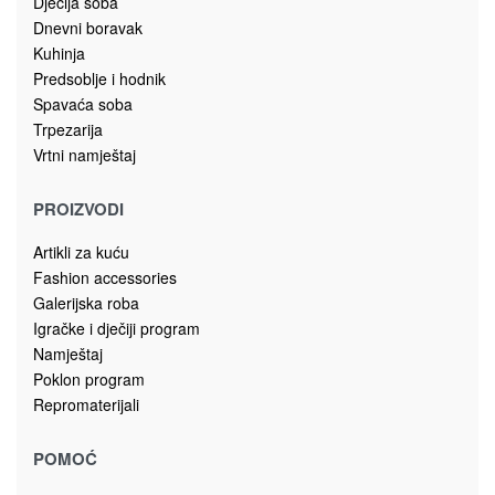
Dječija soba
Dnevni boravak
Kuhinja
Predsoblje i hodnik
Spavaća soba
Trpezarija
Vrtni namještaj
PROIZVODI
Artikli za kuću
Fashion accessories
Galerijska roba
Igračke i dječiji program
Namještaj
Poklon program
Repromaterijali
POMOĆ