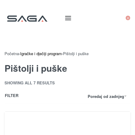
0
Početna
›
Igračke i dječiji program
›
Pištolji i puške
Pištolji i puške
SHOWING ALL 7 RESULTS
FILTER
Poredaj od zadnjeg