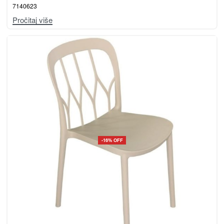
7140623
Pročitaj više
-16% OFF