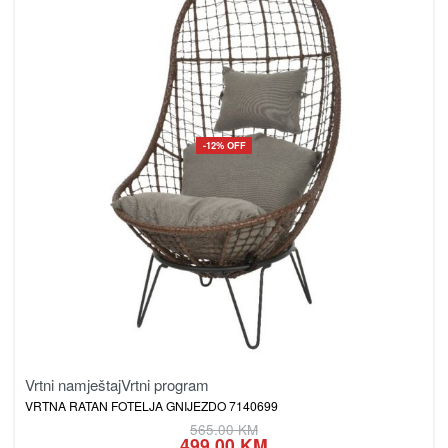
-12% OFF
Vrtni namještaj
Vrtni program
VRTNA RATAN FOTELJA GNIJEZDO 7140699
565.00
KM
499.00
KM