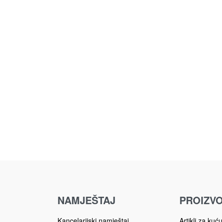
NAMJEŠTAJ
PROIZVO
Kancelarijski namještaj
Artikli za kuć