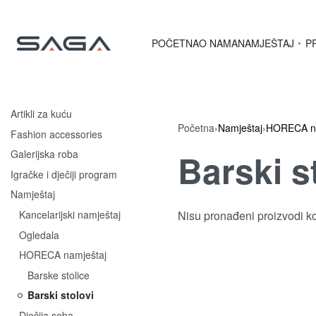
POČETNA
O NAMA
NAMJEŠTAJ
P
Artikli za kuću
Početna
›
Namještaj
›
HORECA na
Fashion accessories
Barski s
Galerijska roba
Igračke i dječiji program
Namještaj
Kancelarijski namještaj
Nisu pronađeni proizvodi k
Ogledala
HORECA namještaj
Barske stolice
Barski stolovi
Dječija soba