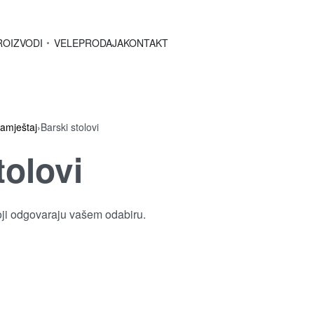
ROIZVODI
VELEPRODAJA
KONTAKT
mještaj
›
Barski stolovi
tolovi
oji odgovaraju vašem odabiru.