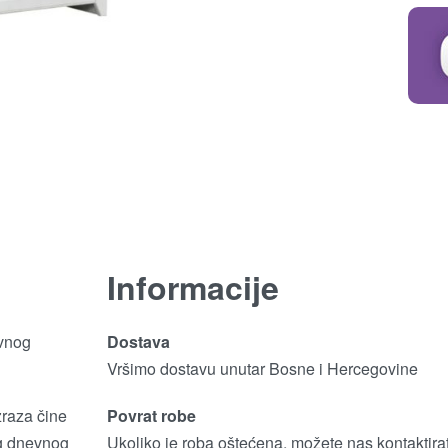
Informacije
vnog
Dostava
Vršimo dostavu unutar Bosne i Hercegovine
zraza čine
Povrat robe
g dnevnog
Ukoliko je roba oštećena, možete nas kontaktirat