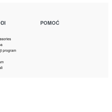
DI
POMOĆ
u
ssories
ba
iji program
ram
li