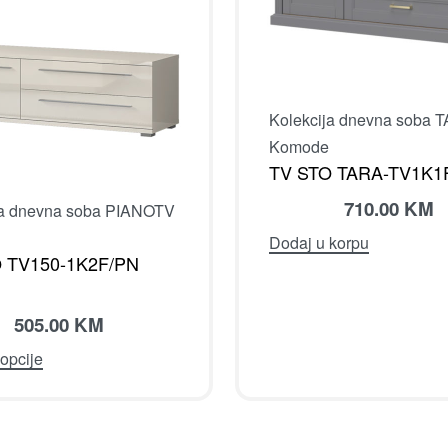
Kolekcija dnevna soba 
Komode
TV STO TARA-TV1K1
710.00
KM
ja dnevna soba PIANO
TV
Dodaj u korpu
 TV150-1K2F/PN
505.00
KM
opcije