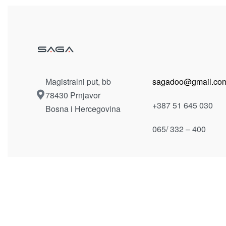
Magistralni put, bb
sagadoo@gmail.co
78430 Prnjavor
+387 51 645 030
Bosna i Hercegovina
065/ 332 – 400
Dostavljamo unutar Bosne i Hercegovine po dogovor