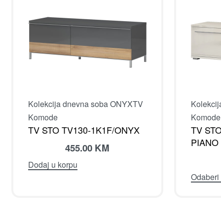
Kolekcija dnevna soba ONYX
TV
Kolekci
Komode
Komode
TV STO TV130-1K1F/ONYX
TV STO
PIANO
455.00
KM
Dodaj u korpu
Odaberi 