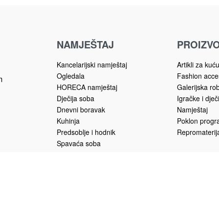
NAMJEŠTAJ
PROIZVO
Kancelarijski namještaj
Artikli za kuć
Ogledala
Fashion acce
m
HORECA namještaj
Galerijska ro
Dječija soba
Igračke i dječ
Dnevni boravak
Namještaj
Kuhinja
Poklon prog
Predsoblje i hodnik
Repromaterija
Spavaća soba
Trpezarija
Vrtni namještaj
u.