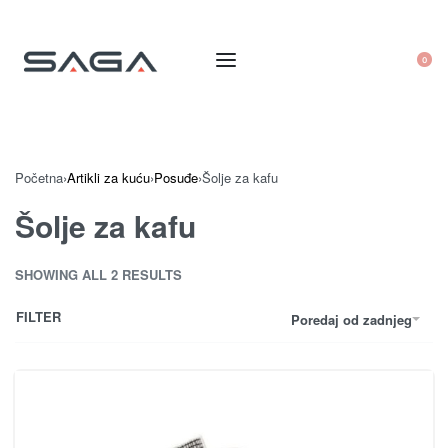
0
Početna
›
Artikli za kuću
›
Posuđe
›
Šolje za kafu
Šolje za kafu
SHOWING ALL 2 RESULTS
FILTER
Poredaj od zadnjeg