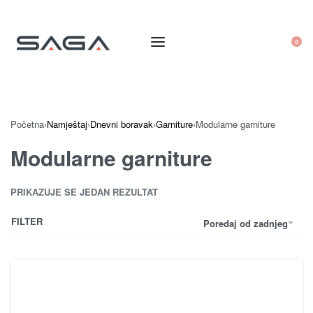
0
Početna
›
Namještaj
›
Dnevni boravak
›
Garniture
›
Modularne garniture
Modularne garniture
PRIKAZUJE SE JEDAN REZULTAT
FILTER
Poredaj od zadnjeg