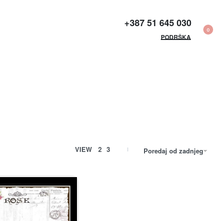
+387 51 645 030​
0
PODRŠKA
VIEW
2
3
Poredaj od zadnjeg