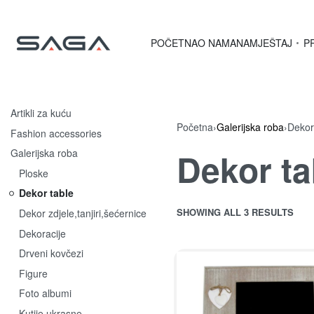
POČETNA
O NAMA
NAMJEŠTAJ
P
Artikli za kuću
Početna
›
Galerijska roba
›
Dekor
Fashion accessories
Dekor ta
Galerijska roba
Ploske
Dekor table
SHOWING ALL 3 RESULTS
Dekor zdjele,tanjiri,šećernice
Dekoracije
Drveni kovčezi
Figure
Foto albumi
Kutije ukrasne