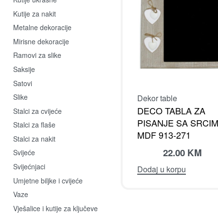
Kutije za nakit
Metalne dekoracije
Mirisne dekoracije
Ramovi za slike
Saksije
Satovi
Slike
Dekor table
DECO TABLA ZA
Stalci za cvijeće
PISANJE SA SRCI
Stalci za flaše
MDF 913-271
Stalci za nakit
22.00
KM
Svijeće
Svijećnjaci
Dodaj u korpu
Umjetne biljke i cvijeće
Vaze
Vješalice i kutije za ključeve