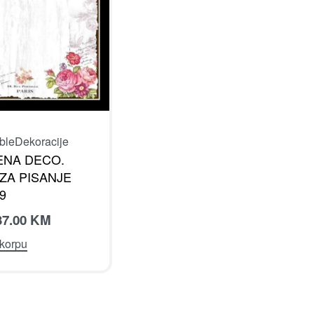
ble
Dekoracije
ENA DECO.
 ZA PISANJE
9
37.00
KM
 korpu