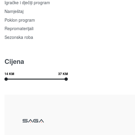
Igračke i dječiji program
Namještaj
Poklon program
Repromaterijali
Sezonska roba
Cijena
14 KM
37 KM