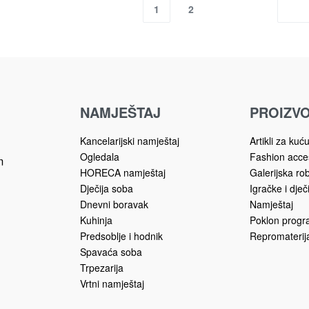
1
2
NAMJEŠTAJ
PROIZVO
Kancelarijski namještaj
Artikli za kuć
Ogledala
Fashion acce
m
HORECA namještaj
Galerijska ro
Dječija soba
Igračke i dječ
Dnevni boravak
Namještaj
Kuhinja
Poklon prog
Predsoblje i hodnik
Repromaterija
Spavaća soba
Trpezarija
Vrtni namještaj