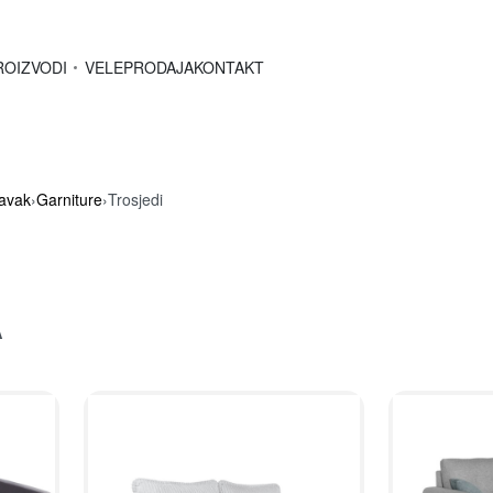
ROIZVODI
VELEPRODAJA
KONTAKT
avak
›
Garniture
›
Trosjedi
A