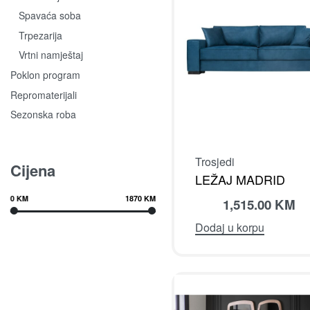
Spavaća soba
Trpezarija
Vrtni namještaj
Poklon program
Repromaterijali
Sezonska roba
Trosjedi
Cijena
LEŽAJ MADRID
0 KM
1870 KM
1,515.00
KM
Dodaj u korpu