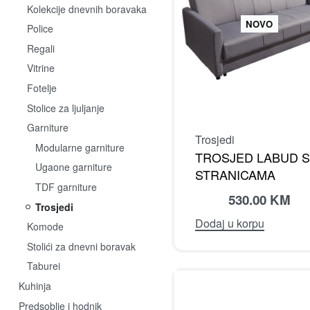
Kolekcije dnevnih boravaka
NOVO
Police
Regali
Vitrine
Fotelje
Stolice za ljuljanje
Garniture
Trosjedi
Modularne garniture
TROSJED LABUD 
Ugaone garniture
STRANICAMA
TDF garniture
530.00
KM
Trosjedi
Dodaj u korpu
Komode
Stolići za dnevni boravak
Taburei
Kuhinja
Predsoblje i hodnik