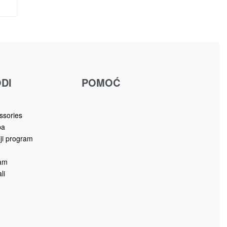
DI
POMOĆ
u
ssories
ba
iji program
ram
li