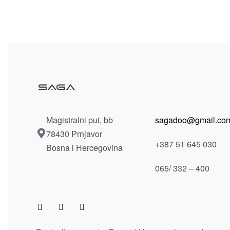
Magistralni put, bb
sagadoo@gmail.co
78430 Prnjavor
+387 51 645 030
Bosna i Hercegovina
065/ 332 – 400