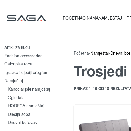
POČETNA
O NAMA
NAMJEŠTAJ
P
Artikli za kuću
Početna
›
Namještaj
›
Dnevni bor
Fashion accessories
Trosjedi
Galerijska roba
Igračke i dječiji program
Namještaj
PRIKAZ 1–16 OD 18 REZULTAT
Kancelarijski namještaj
Ogledala
HORECA namještaj
Dječija soba
Dnevni boravak