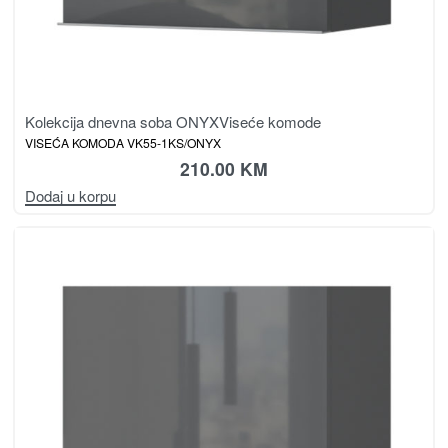
Kolekcija dnevna soba ONYX
Viseće komode
VISEĆA KOMODA VK55-1KS/ONYX
210.00
KM
Dodaj u korpu