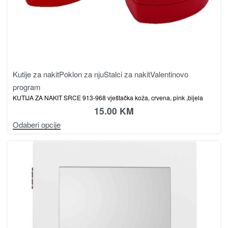
Kutije za nakit
Poklon za nju
Stalci za nakit
Valentinovo
program
KUTIJA ZA NAKIT SRCE 913-968 vještačka koža, crvena, pink ,bijela
15.00
KM
Odaberi opcije