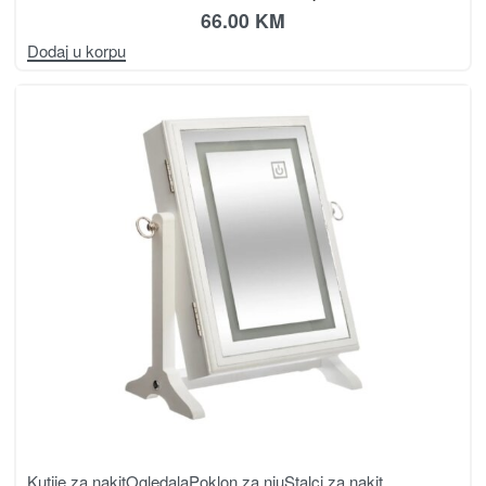
66.00
KM
Dodaj u korpu
Kutije za nakit
Ogledala
Poklon za nju
Stalci za nakit