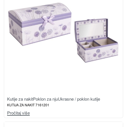
Kutije za nakit
Poklon za nju
Ukrasne / poklon kutije
KUTIJA ZA NAKIT 7161201
Pročitaj više