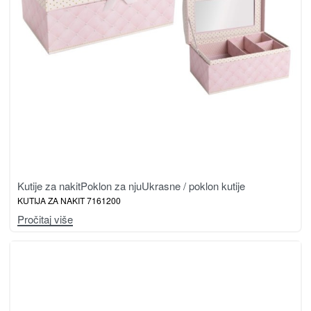
Kutije za nakit
Poklon za nju
Ukrasne / poklon kutije
KUTIJA ZA NAKIT 7161200
Pročitaj više