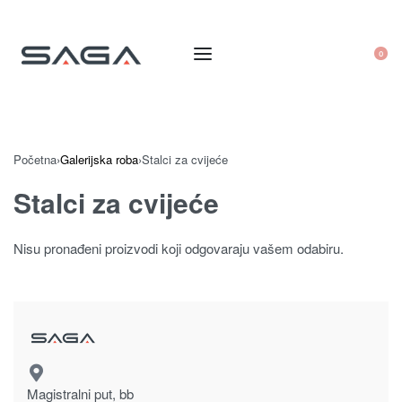
0
Početna
›
Galerijska roba
›
Stalci za cvijeće
Stalci za cvijeće
Nisu pronađeni proizvodi koji odgovaraju vašem odabiru.
Magistralni put, bb