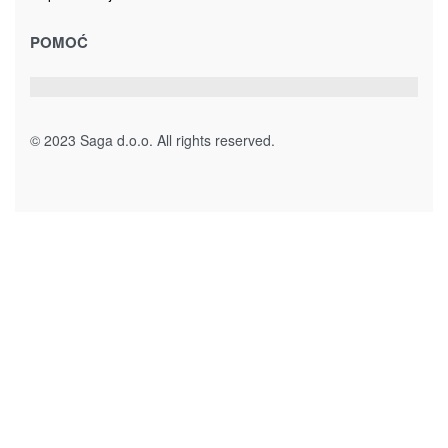
Kolekcija predsoblja RUSTIK
Ogledala
PREDSOBLJE RUSTIK – OGLEDALO
110.00
KM
Dodaj u korpu
Magistralni put, bb
78430 Prnjavor
Bosna i Hercegovina
sagadoo@gmail.com