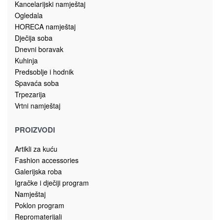
Kolekcija predsoblje GALA
Ogledala
OGLEDALO GALA OG
175.00
KM
Dodaj u korpu