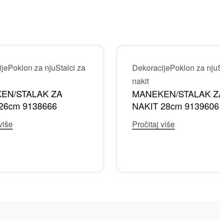
Dekoracije
Poklon za nju
ije
Poklon za nju
Stalci za