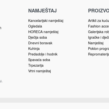
nakit
MANEKEN/STALAK Z
EN/STALAK ZA
NAKIT 28cm 9139606
26cm 9138666
Pročitaj više
više
NAMJEŠTAJ
PROIZVO
Kancelarijski namještaj
Artikli za kuć
Ogledala
Fashion acce
m
HORECA namještaj
Galerijska ro