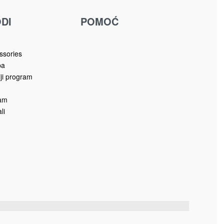
nju
A
DŽEPNO OGLEDALO NA
PREKLOP 9139770 –
CVIJEĆE ART 2
7.00
KM
Dodaj u korpu
DI
POMOĆ
u
ssories
ba