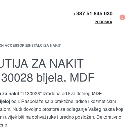
+387 51 645 030​
0
PODRŠKA
ON ACCESSORIES
›
STALCI ZA NAKIT
UTIJA ZA NAKIT
30028 bijela, MDF
a za nakit
“1130028” izrađena od kvalitetnog
MDF-
ijeloj
boji. Raspolaže sa 3 praktične ladice i kozmetičkim
alom. Nudi dovoljno prostora za odlaganje Vašeg nakita koji
m uvijek biti na dohvat ruke i uredno posložen. Dekorativno i
ično.