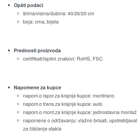
Opšti podaci
širina/visina/dubina: 40/26/20 cm
boja: crna, bijela
Prednosti proizvoda
certifikati/ispitni znakovi: RoHS, FSC
Napomene za kupce
napom.o ispor.za krajnje kupce: montirano
napom.o trans.za krajnje kupce: auto
napom.o mont.za krajnje kupce: jednostavna monta
napomene o održavanju: vlažno brisati, upotrebljavat
za čišćenje stakla