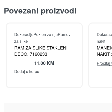
Povezani proizvodi
Dekoracije
Poklon za nju
Ramovi
Dekorac