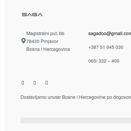
za slike
nakit
RAM ZA SLIKE STAKLENI
MANEK
DECO. 7160233
NAKIT 
11.00
KM
Pročitaj 
Dodaj u korpu
Magistralni put, bb
sagadoo@gmail.co
78430 Prnjavor