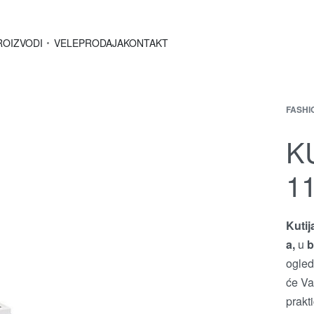
ROIZVODI
VELEPRODAJA
KONTAKT
FASHI
K
11
Kutij
a,
u
b
ogled
će Va
prakt