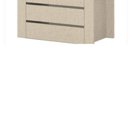
Kolekcija spavaća soba ONYX
UGRADNI FIOKAR UF3-TX
300.00
KM
Dodaj u korpu