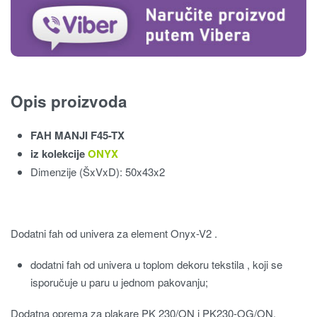
Opis proizvoda
FAH MANJI F45-TX
iz kolekcije
ONYX
Dimenzije (ŠxVxD): 50x43x2
Dodatni fah od univera za element Onyx-V2 .
dodatni fah od univera u toplom dekoru tekstila , koji se
isporučuje u paru u jednom pakovanju;
Dodatna oprema za plakare PK 230/ON i PK230-OG/ON.