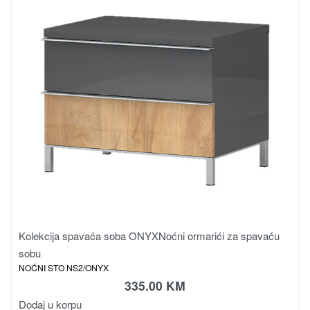
Kolekcija spavaća soba ONYX
Noćni ormarići za spavaću
sobu
NOĆNI STO NS2/ONYX
335.00
KM
Dodaj u korpu