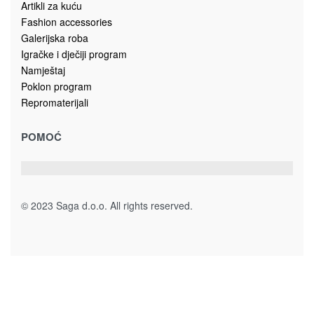
Dodatna oprema
Kolekcija spavaća soba PIANO
MONTAŽNI LIFTER ML
125.00
KM
Dodaj u korpu