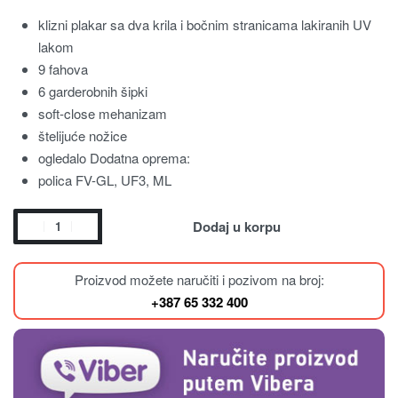
klizni plakar sa dva krila i bočnim stranicama lakiranih UV
lakom
9 fahova
6 garderobnih šipki
soft-close mehanizam
štelijuće nožice
ogledalo Dodatna oprema:
polica FV-GL, UF3, ML
Dodaj u korpu
Proizvod možete naručiti i pozivom na broj:
+387 65 332 400