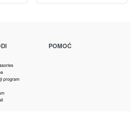
DI
POMOĆ
u
ssories
ba
iji program
ram
li