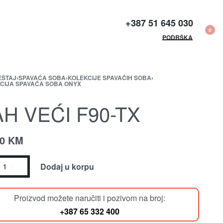
+387 51 645 030​
0
PODRŠKA
EŠTAJ
›
SPAVAĆA SOBA
›
KOLEKCIJE SPAVAĆIH SOBA
›
CIJA SPAVAĆA SOBA ONYX
AH VEĆI F90-TX
00
KM
Dodaj u korpu
Proizvod možete naručiti i pozivom na broj:
+387 65 332 400