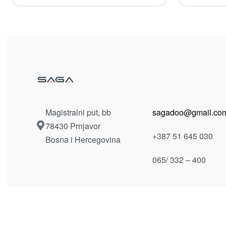
Magistralni put, bb
sagadoo@gmail.co
78430 Prnjavor
+387 51 645 030
Bosna i Hercegovina
065/ 332 – 400
Dostavljamo unutar Bosne i Hercegovine po dogovor