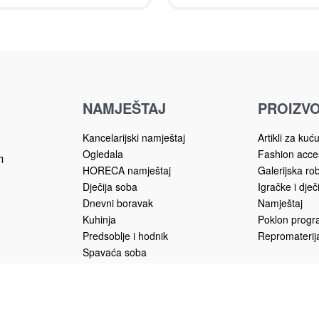
NAMJEŠTAJ
PROIZVO
Kancelarijski namještaj
Artikli za kuć
Ogledala
Fashion acce
m
HORECA namještaj
Galerijska ro
Dječija soba
Igračke i dječ
Dnevni boravak
Namještaj
Kuhinja
Poklon prog
Predsoblje i hodnik
Repromaterija
Spavaća soba
Trpezarija
Vrtni namještaj
u.