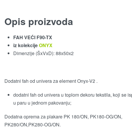
Opis proizvoda
FAH VEĆI F90-TX
iz kolekcije
ONYX
Dimenzije (ŠxVxD): 88x50x2
Dodatni fah od univera za element Onyx-V2 .
dodatni fah od univera u toplom dekoru tekstila, koji se i
u paru u jednom pakovanju;
Dodatna oprema za plakare PK 180/ON, PK180-OG/ON,
PK280/ON,PK280-OG/ON.