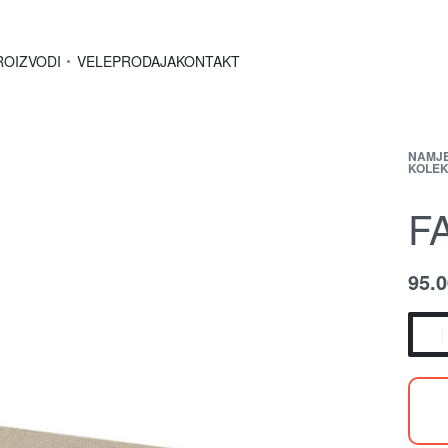
ROIZVODI
VELEPRODAJA
KONTAKT
NAMJ
KOLEK
F
95.