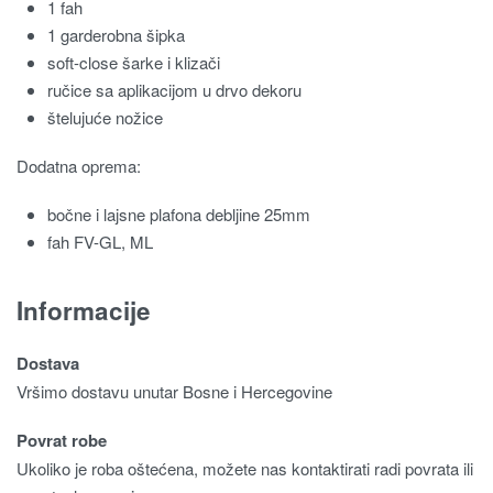
1 fah
1 garderobna šipka
soft-close šarke i klizači
ručice sa aplikacijom u drvo dekoru
štelujuće nožice
Dodatna oprema:
bočne i lajsne plafona debljine 25mm
fah FV-GL, ML
Informacije
Dostava
Vršimo dostavu unutar Bosne i Hercegovine
Povrat robe
Ukoliko je roba oštećena, možete nas kontaktirati radi povrata ili