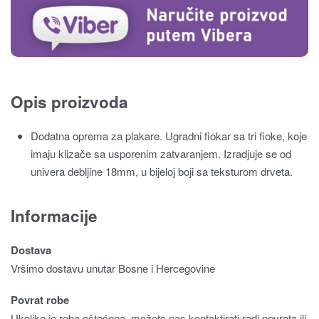
Opis proizvoda
Dodatna oprema za plakare. Ugradni fiokar sa tri fioke, koje
imaju klizače sa usporenim zatvaranjem. Izradjuje se od
univera debljine 18mm, u bijeloj boji sa teksturom drveta.
Informacije
Dostava
Vršimo dostavu unutar Bosne i Hercegovine
Povrat robe
Ukoliko je roba oštećena, možete nas kontaktirati radi povrata ili