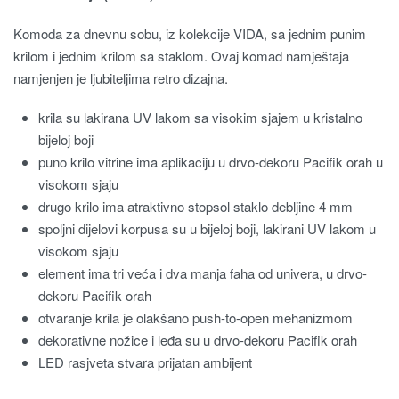
Komoda za dnevnu sobu, iz kolekcije VIDA, sa jednim punim
krilom i jednim krilom sa staklom. Ovaj komad namještaja
namjenjen je ljubiteljima retro dizajna.
krila su lakirana UV lakom sa visokim sjajem u kristalno
bijeloj boji
puno krilo vitrine ima aplikaciju u drvo-dekoru Pacifik orah u
visokom sjaju
drugo krilo ima atraktivno stopsol staklo debljine 4 mm
spoljni dijelovi korpusa su u bijeloj boji, lakirani UV lakom u
visokom sjaju
element ima tri veća i dva manja faha od univera, u drvo-
dekoru Pacifik orah
otvaranje krila je olakšano push-to-open mehanizmom
dekorativne nožice i leđa su u drvo-dekoru Pacifik orah
LED rasjveta stvara prijatan ambijent