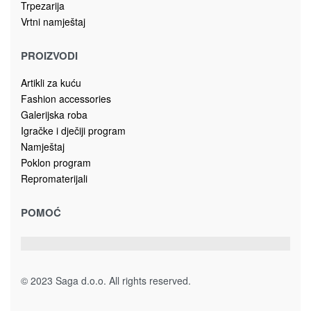
Kolekcija JOY
KOMODA JOY-K13
565.00
KM
Dodaj u korpu