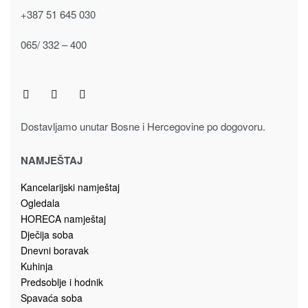
Kolekcija spavaća soba ONYX
Komode za spavaću sobu
KOMODA K23/ONYX
855.00
KM
Dodaj u korpu