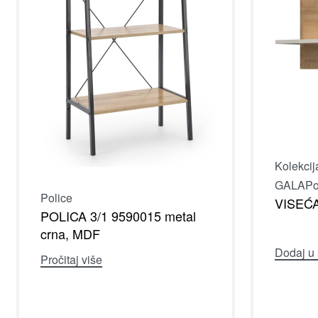
Kolekcij
GALA
Po
Police
VISEĆ
POLICA 3/1 9590015 metal
crna, MDF
Dodaj u
Pročitaj više