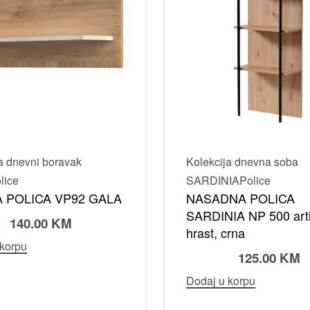
a dnevni boravak
Kolekcija dnevna soba
lice
SARDINIA
Police
A POLICA VP92 GALA
NASADNA POLICA
SARDINIA NP 500 art
140.00
KM
hrast, crna
 korpu
125.00
KM
Dodaj u korpu