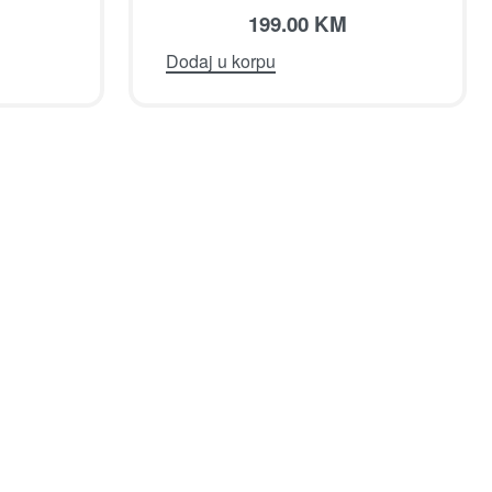
199.00
KM
Dodaj u korpu
DI
POMOĆ
u
ssories
ba
iji program
ram
li