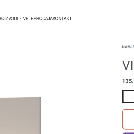
ROIZVODI
VELEPRODAJA
KONTAKT
NAMJ
V
135