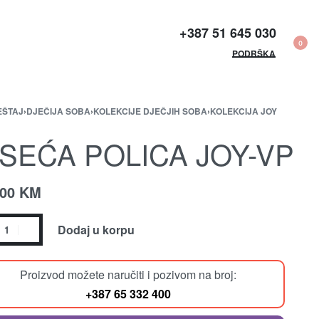
+387 51 645 030​
0
PODRŠKA
EŠTAJ
›
DJEČIJA SOBA
›
KOLEKCIJE DJEČJIH SOBA
›
KOLEKCIJA JOY
ISEĆA POLICA JOY-VP
.00
KM
Dodaj u korpu
Proizvod možete naručiti i pozivom na broj:
+387 65 332 400