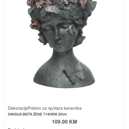
Dekoracije
Poklon za nju
Vaze keramika
SAKSIJA BISTA ŽENE 7140906 30cm
109.00
KM