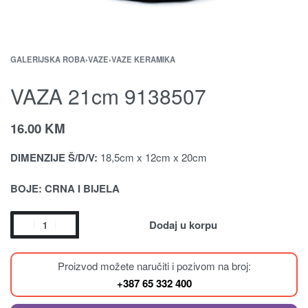
GALERIJSKA ROBA
›
VAZE
›
VAZE KERAMIKA
VAZA 21cm 9138507
16.00
KM
DIMENZIJE Š/D/V:
18,5cm x 12cm x 20cm
BOJE: CRNA I BIJELA
Dodaj u korpu
Proizvod možete naručiti i pozivom na broj:
+387 65 332 400