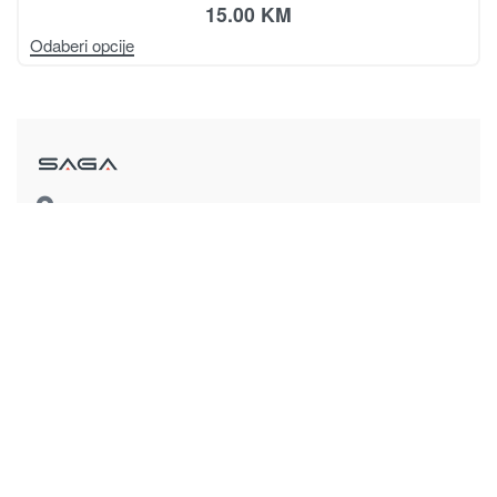
15.00
KM
Odaberi opcije
Magistralni put, bb
78430 Prnjavor
Bosna i Hercegovina
sagadoo@gmail.com
+387 51 645 030
065/ 332 – 400