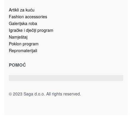
Dekoracije
Poklon za nju
Vaze keramika
SAKSIJA BISTA ŽENE 7140906 30cm
109.00
KM
Dodaj u korpu