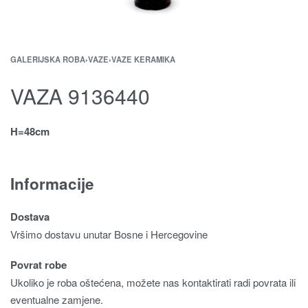
GALERIJSKA ROBA
›
VAZE
›
VAZE KERAMIKA
VAZA 9136440
H=48cm
Informacije
Dostava
Vršimo dostavu unutar Bosne i Hercegovine
Povrat robe
Ukoliko je roba oštećena, možete nas kontaktirati radi povrata ili
eventualne zamjene.