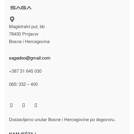
UMJETNO CVIJEĆE CRNA DALIJA 70cm 7140515
7.50
KM
Dodaj u korpu