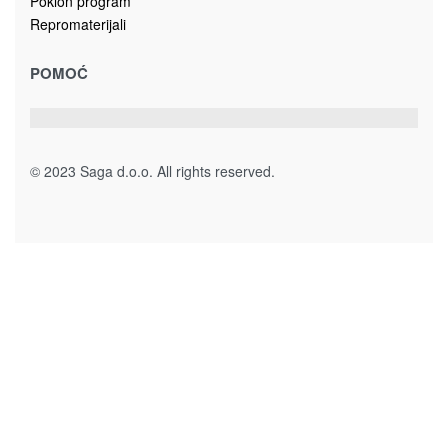
UMJETNO CVIJEĆE LJILJAN 95cm 9138862
6.00
KM
Dodaj u korpu
UMJETNO CVIJEĆE LAVANDA 90cm 9139655
11.00
KM
Dodaj u korpu
Magistralni put, bb
78430 Prnjavor
Bosna i Hercegovina