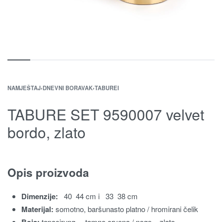
NAMJEŠTAJ
›
DNEVNI BORAVAK
›
TABUREI
TABURE SET 9590007 velvet
bordo, zlato
Opis proizvoda
Dimenzije:
40
44 cm i
33
38
cm
Materijal:
somotno, baršunasto platno / hromirani čelik
Boja:
tapacirung – tamno crvena / noge – zlato