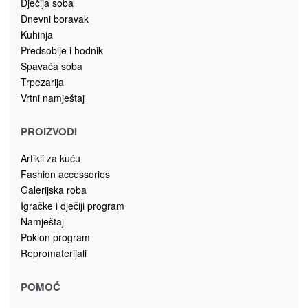
Bosna i Hercegovina
sagadoo@gmail.com
+387 51 645 030
065/ 332 – 400
Dostavljamo unutar Bosne i Hercegovine po dogovoru.
NAMJEŠTAJ
Kancelarijski namještaj
Ogledala
HORECA namještaj
Dječija soba
Dnevni boravak