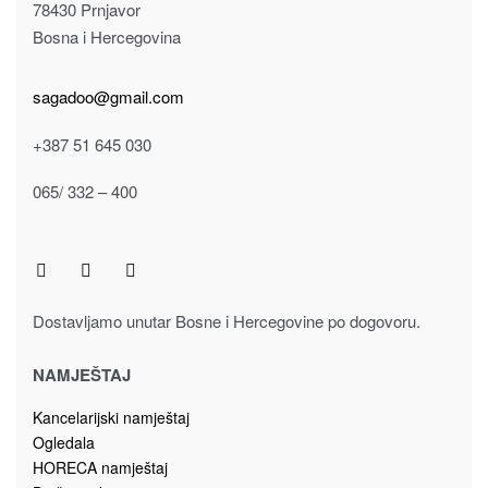
Slike ulje na platnu
SLIKA 60cm x 30cm 913-1037
30.00
KM
Dodaj u korpu
Magistralni put, bb
78430 Prnjavor