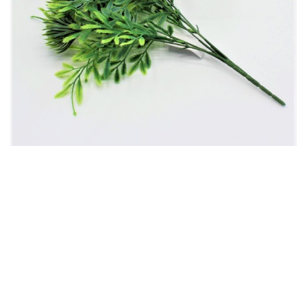
Umjetno zelenilo za dekoraciju
UMJETNO ZELENILO 35cm 7190053
7.50
KM
Dodaj u korpu