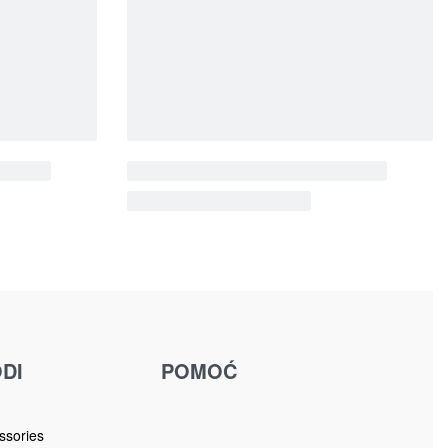
Ogledala
OGLEDALO ZIDNO 1130057
60/160/6,1 cm
G
235.00
KM
Dodaj u korpu
DI
POMOĆ
u
ssories
ba
iji program