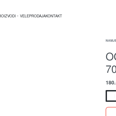
ROIZVODI
VELEPRODAJA
KONTAKT
NAMJ
O
7
180