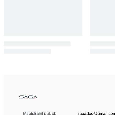
Kolekcija predsoblja
Kolekci
BENY
Ogledala
EVERG
OGLEDALO BENY OG
OGLED
90.00
KM
Dodaj u korpu
Dodaj u
Magistralni put, bb
sagadoo@gmail.co
78430 Prnjavor
+387 51 645 030
Bosna i Hercegovina