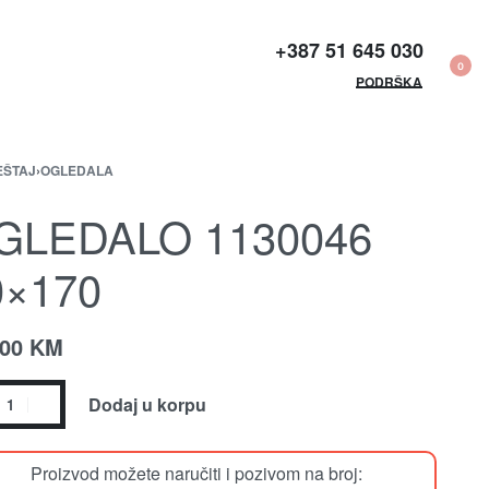
+387 51 645 030​
0
PODRŠKA
EŠTAJ
›
OGLEDALA
GLEDALO 1130046
0×170
.00
KM
Dodaj u korpu
Proizvod možete naručiti i pozivom na broj: