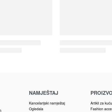
ja predsoblje
Kolekcija predsoblje
REEN
Ogledala
STELA
Ogledala
ALO EG-OG76
OGLEDALO STELA-O
205.00
KM
140.00
KM
 korpu
Dodaj u korpu
NAMJEŠTAJ
PROIZVO
Kancelarijski namještaj
Artikli za kuć
Ogledala
Fashion acce
m
HORECA namještaj
Galerijska ro
Dječija soba
Igračke i dječ
Dnevni boravak
Namještaj