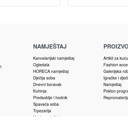
NAMJEŠTAJ
PROIZVO
Kancelarijski namještaj
Artikli za kuć
Ogledala
Fashion acce
m
HORECA namještaj
Galerijska ro
Dječija soba
Igračke i dječ
Dnevni boravak
Namještaj
Kuhinja
Poklon prog
Predsoblje i hodnik
Repromaterija
Spavaća soba
Trpezarija
Vrtni namještaj