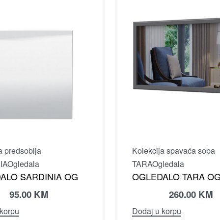
a predsoblja
Kolekcija spavaća soba
IA
Ogledala
TARA
Ogledala
ALO SARDINIA OG
OGLEDALO TARA OG
95.00
KM
260.00
KM
 korpu
Dodaj u korpu