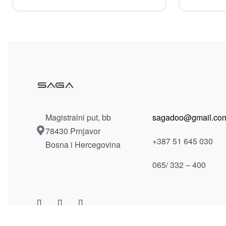
Magistralni put, bb
sagadoo@gmail.co
78430 Prnjavor
+387 51 645 030
Bosna i Hercegovina
065/ 332 – 400