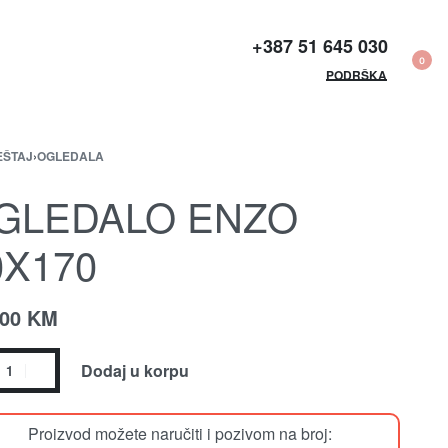
+387 51 645 030​
0
PODRŠKA
EŠTAJ
›
OGLEDALA
GLEDALO ENZO
0X170
.00
KM
Dodaj u korpu
Proizvod možete naručiti i pozivom na broj: