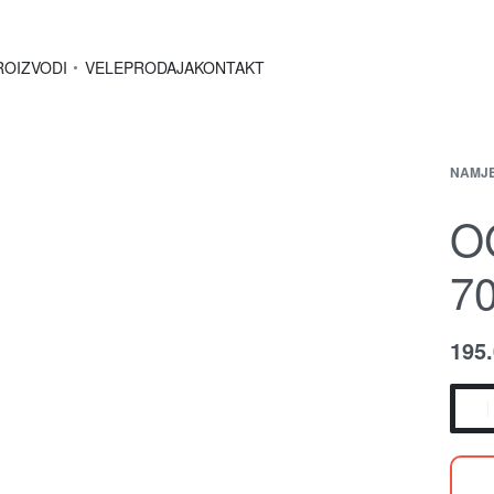
ROIZVODI
VELEPRODAJA
KONTAKT
NAMJ
O
7
195