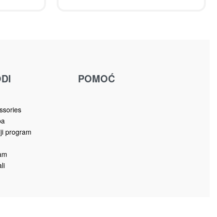
DI
POMOĆ
u
ssories
ba
iji program
ram
li