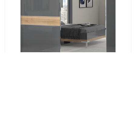
Kolekcija spavaća soba ONYX
PLAKAR PK230-OG/ONYX
2,100.00
KM
Dodaj u korpu