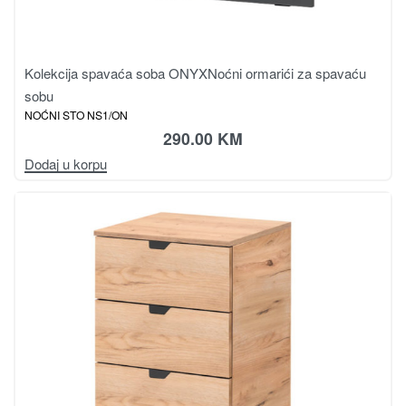
Kolekcija spavaća soba ONYX
Noćni ormarići za spavaću
sobu
NOĆNI STO NS1/ON
290.00
KM
Dodaj u korpu