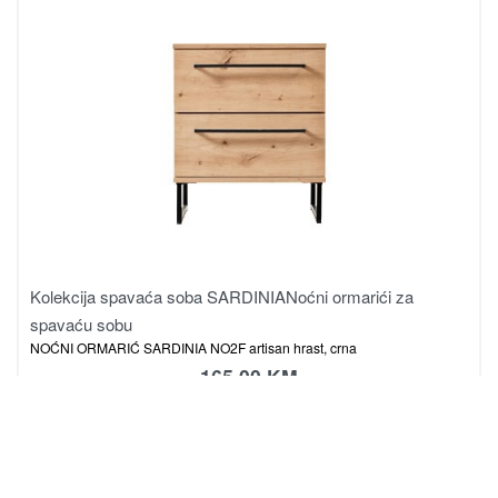
Kolekcija spavaća soba SARDINIA
Noćni ormarići za
spavaću sobu
NOĆNI ORMARIĆ SARDINIA NO2F artisan hrast, crna
165.00
KM
Dodaj u korpu