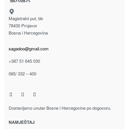
Radni stolovi
KOMPJUTER STO MT 936
210.00
KM
Dodaj u korpu