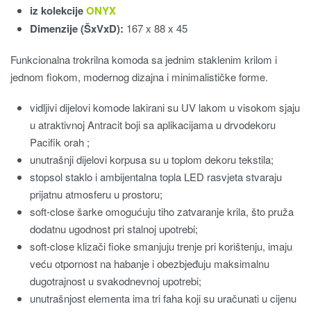
iz kolekcije
ONYX
Dimenzije (ŠxVxD):
167 x 88 x 45
Funkcionalna trokrilna komoda sa jednim staklenim krilom i
jednom fiokom, modernog dizajna i minimalističke forme.
vidljivi dijelovi komode lakirani su UV lakom u visokom sjaju
u atraktivnoj Antracit boji sa aplikacijama u drvodekoru
Pacifik orah ;
unutrašnji dijelovi korpusa su u toplom dekoru tekstila;
stopsol staklo i ambijentalna topla LED rasvjeta stvaraju
prijatnu atmosferu u prostoru;
soft-close šarke omogućuju tiho zatvaranje krila, što pruža
dodatnu ugodnost pri stalnoj upotrebi;
soft-close klizači fioke smanjuju trenje pri korištenju, imaju
veću otpornost na habanje i obezbjeđuju maksimalnu
dugotrajnost u svakodnevnoj upotrebi;
unutrašnjost elementa ima tri faha koji su uračunati u cijenu