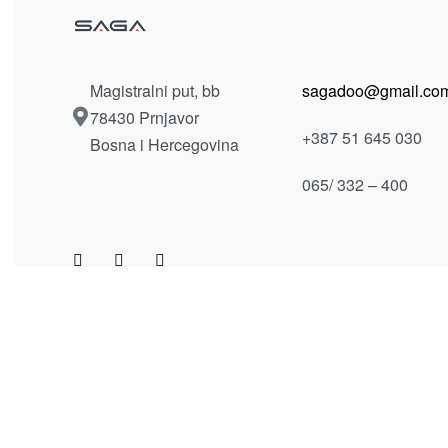
Magistralni put, bb
sagadoo@gmail.co
78430 Prnjavor
+387 51 645 030
Bosna i Hercegovina
065/ 332 – 400
Dostavljamo unutar Bosne i Hercegovine po dogovor
© 2023 Saga d.o.o. All rights reserved.