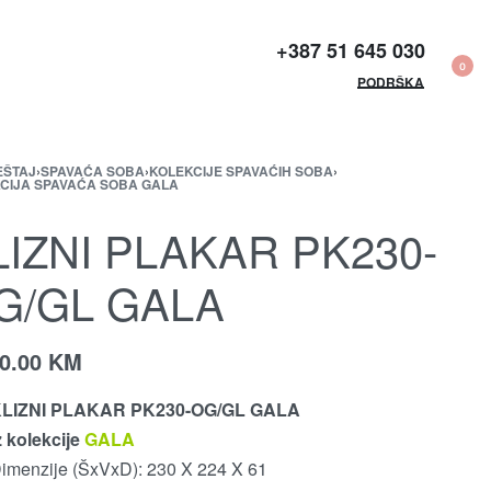
+387 51 645 030​
0
PODRŠKA
EŠTAJ
›
SPAVAĆA SOBA
›
KOLEKCIJE SPAVAĆIH SOBA
›
CIJA SPAVAĆA SOBA GALA
LIZNI PLAKAR PK230-
G/GL GALA
40.00
KM
LIZNI PLAKAR PK230-OG/GL GALA
z kolekcije
GALA
imenzije (ŠxVxD): 230 X 224 X 61