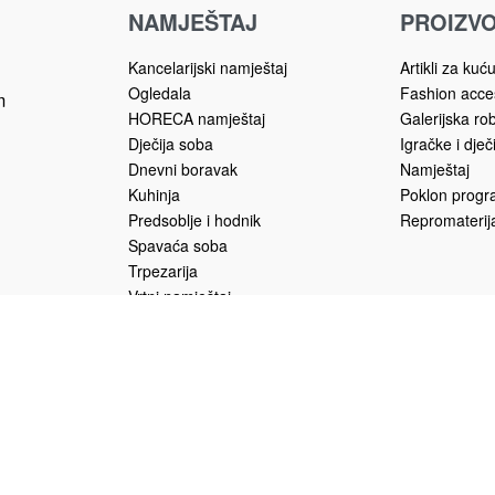
NAMJEŠTAJ
PROIZVO
Kancelarijski namještaj
Artikli za kuć
Ogledala
Fashion acce
m
HORECA namještaj
Galerijska ro
Dječija soba
Igračke i dječ
Dnevni boravak
Namještaj
Kuhinja
Poklon prog
Predsoblje i hodnik
Repromaterija
Spavaća soba
Trpezarija
Vrtni namještaj
u.