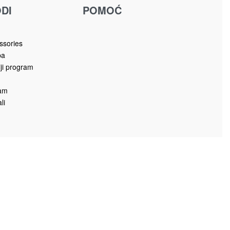
DI
POMOĆ
u
ssories
ba
iji program
ram
li