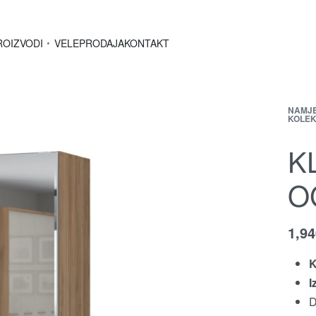
ROIZVODI
VELEPRODAJA
KONTAKT
NAMJ
KOLEK
K
O
1,9
K
I
D