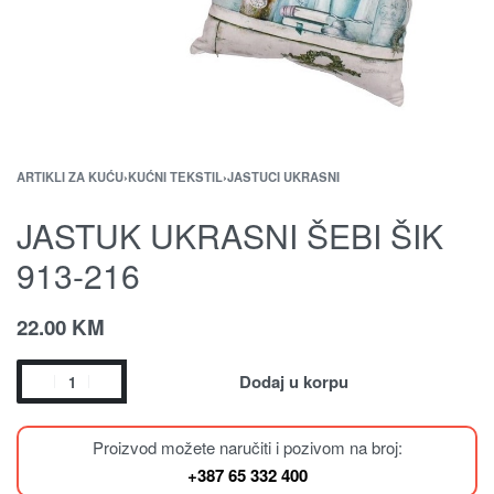
ARTIKLI ZA KUĆU
›
KUĆNI TEKSTIL
›
JASTUCI UKRASNI
JASTUK UKRASNI ŠEBI ŠIK
913-216
22.00
KM
Dodaj u korpu
Proizvod možete naručiti i pozivom na broj:
+387 65 332 400