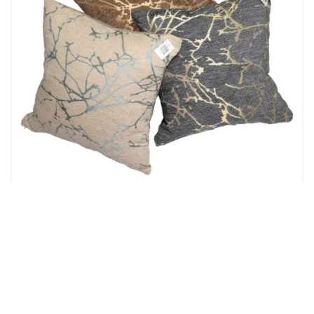
Jastuci ukrasni
JASTUK UKRASNI 913-1194
16.00
KM
Dodaj u korpu