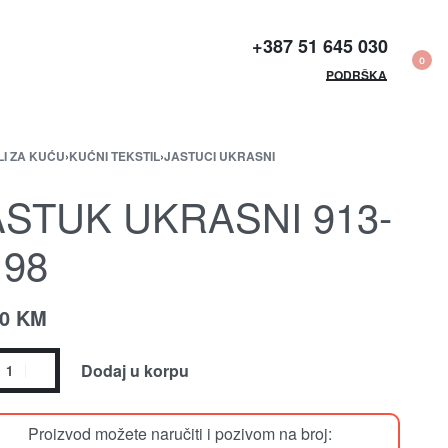
+387 51 645 030​
0
PODRŠKA
LI ZA KUĆU
›
KUĆNI TEKSTIL
›
JASTUCI UKRASNI
ASTUK UKRASNI 913-
198
00
KM
Dodaj u korpu
Proizvod možete naručiti i pozivom na broj: