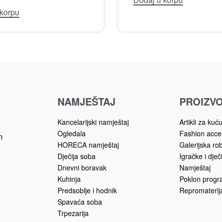
ukrasni
Jastuci ukrasni
K UKRASNI MODERN
JASTUK UKRASNI 91
13-1192
16.00
KM
16.00
KM
Dodaj u korpu
 korpu