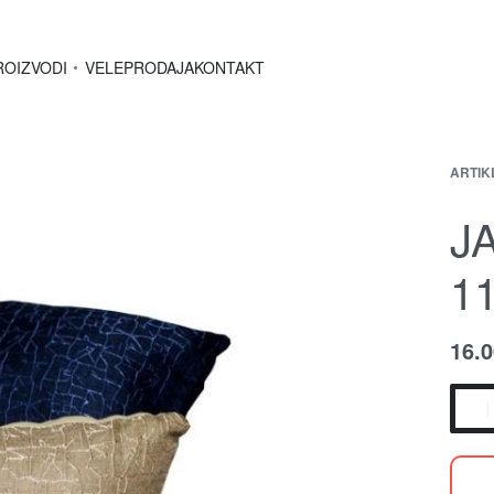
ROIZVODI
VELEPRODAJA
KONTAKT
ARTIK
J
1
16.