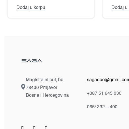
Jastuci ukrasni
Jastuci 
JASTUK UKRASNI ŠEBI ŠIK
JASTU
913-216
LINE 9
22.00
KM
Dodaj u korpu
Dodaj u