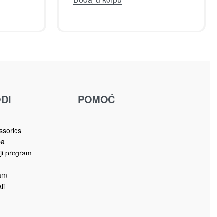
Jastuci ukrasni
3-1196
JASTUK UKRASNI 913-1194
16.00
KM
Dodaj u korpu