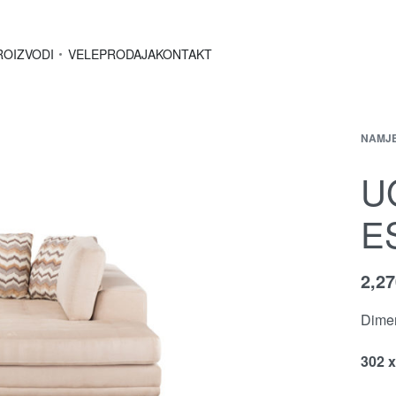
ROIZVODI
VELEPRODAJA
KONTAKT
NAMJ
U
E
2,2
Dimen
302 x