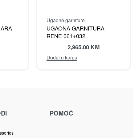
Ugaone garniture
AHARA
UGAONA GARNITURA
RENE 061+032
2,965.00
KM
Dodaj u korpu
DI
POMOĆ
u
ssories