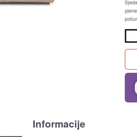
Sjeda
pjene
poliu
Informacije