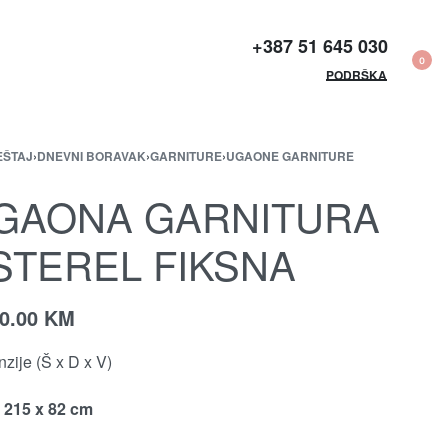
+387 51 645 030​
0
PODRŠKA
EŠTAJ
›
DNEVNI BORAVAK
›
GARNITURE
›
UGAONE GARNITURE
GAONA GARNITURA
STEREL FIKSNA
70.00
KM
zije (Š x D x V)
 215 x 82 cm