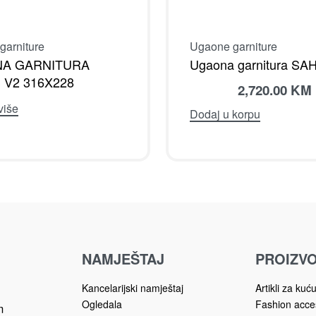
Ugaone garniture
garniture
Ugaona garnitura S
A GARNITURA
 V2 316X228
2,720.00
KM
više
Dodaj u korpu
NAMJEŠTAJ
PROIZVO
Kancelarijski namještaj
Artikli za kuć
Ogledala
Fashion acce
m