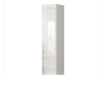
Kolekcija spavaća soba PIANO
PLAKAR P1/PN PIANO