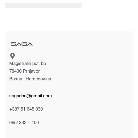
sagadoo@gmail.com
+387 51 645 030
065/ 332 – 400
Dostavljamo unutar Bosne i Hercegovine po dogovoru.
NAMJEŠTAJ
Kancelarijski namještaj
Ogledala
HORECA namještaj
Dječija soba
Dnevni boravak
Kuhinja
Predsoblje i hodnik