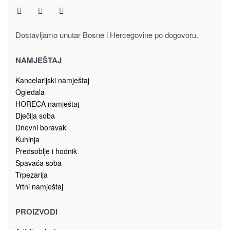
Spavaća soba
Trpezarija
Vrtni namještaj
PROIZVODI
Artikli za kuću
Fashion accessories
Galerijska roba
Igračke i dječiji program
Namještaj
Poklon program
Repromaterijali
POMOĆ
© 2023 Saga d.o.o. All rights reserved.