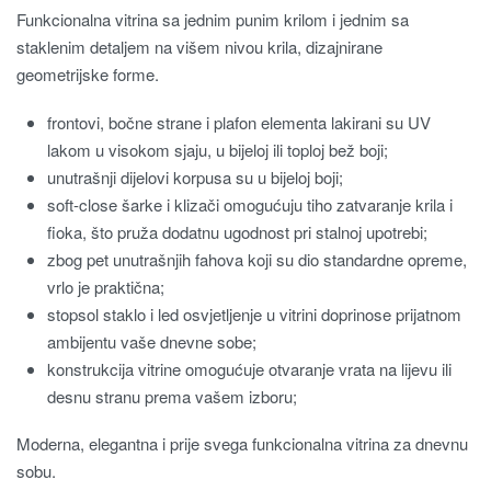
Funkcionalna vitrina sa jednim punim krilom i jednim sa
staklenim detaljem na višem nivou krila, dizajnirane
geometrijske forme.
frontovi, bočne strane i plafon elementa lakirani su UV
lakom u visokom sjaju, u bijeloj ili toploj bež boji;
unutrašnji dijelovi korpusa su u bijeloj boji;
soft-close šarke i klizači omogućuju tiho zatvaranje krila i
fioka, što pruža dodatnu ugodnost pri stalnoj upotrebi;
zbog pet unutrašnjih fahova koji su dio standardne opreme,
vrlo je praktična;
stopsol staklo i led osvjetljenje u vitrini doprinose prijatnom
ambijentu vaše dnevne sobe;
konstrukcija vitrine omogućuje otvaranje vrata na lijevu ili
desnu stranu prema vašem izboru;
Moderna, elegantna i prije svega funkcionalna vitrina za dnevnu
sobu.