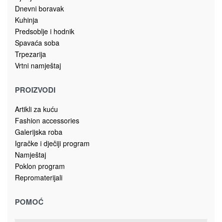
Kolekcija predsoblja OPERA
VITRINA OPERA-V42
805.00
KM
Dodaj u korpu
Magistralni put, bb
78430 Prnjavor
Bosna i Hercegovina