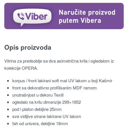
Opis proizvoda
Vitrina za predsoblje sa dva asimetrična krila i ogledalom iz
kolekcije OPERA.
korpus i front lakirani soft mat UV lakom u boji Kašmir
front sa dekorativno profilisanim MDF ramom
unutrašnjost u dekoru Textil
ogledalo na krilu dimenzije 299×1852
pod i plafon debljine 25mm
sve vidljive strane lakirane UV lakom
fah od univera, debljine 18mm