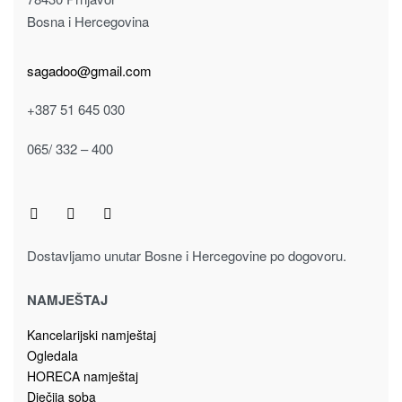
Kolekcija predsoblja OPERA
OGLEDALO OPERA-OGP
265.00
KM
Dodaj u korpu