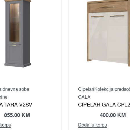
ja dnevna soba
Cipelari
Kolekcija predso
rine
GALA
A TARA-V2SV
CIPELAR GALA CPL
855.00
KM
400.00
KM
 korpu
Dodaj u korpu