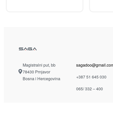
Magistralni put, bb
sagadoo@gmail.co
78430 Prnjavor
+387 51 645 030
Bosna i Hercegovina
065/ 332 – 400