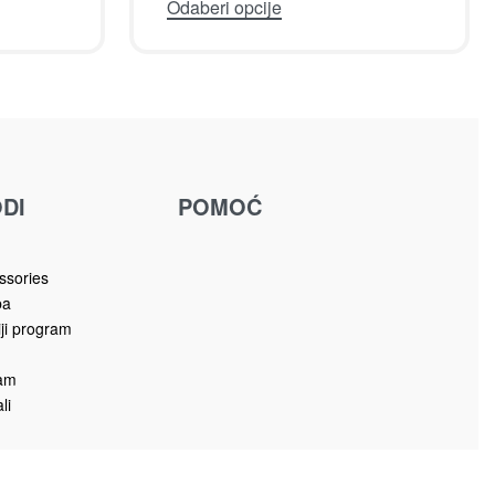
Odaberi opcije
DI
POMOĆ
u
ssories
ba
iji program
ram
li