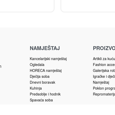
NAMJEŠTAJ
PROIZVO
Kancelarijski namještaj
Artikli za kuć
Ogledala
Fashion acce
m
HORECA namještaj
Galerijska ro
Dječija soba
Igračke i dječ
Dnevni boravak
Namještaj
Kuhinja
Poklon prog
Predsoblje i hodnik
Repromaterija
Spavaća soba
Trpezarija
Vrtni namještaj