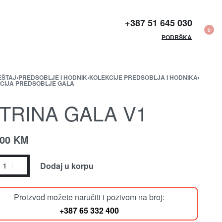
+387 51 645 030​
0
PODRŠKA
EŠTAJ
›
PREDSOBLJE I HODNIK
›
KOLEKCIJE PREDSOBLJA I HODNIKA
›
CIJA PREDSOBLJE GALA
ITRINA GALA V1
.00
KM
Dodaj u korpu
Proizvod možete naručiti i pozivom na broj:
+387 65 332 400