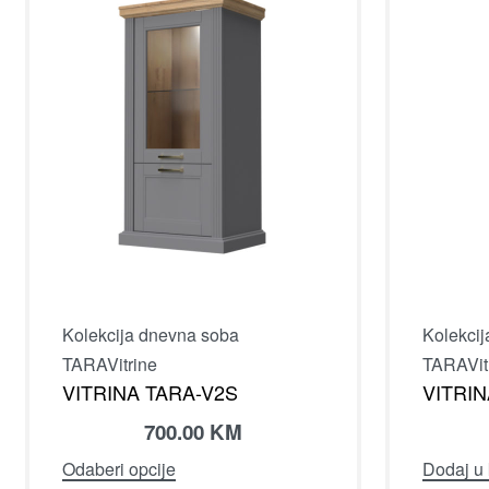
Kolekcija dnevna soba
Kolekci
TARA
Vitrine
TARA
Vit
VITRINA TARA-V2S
VITRIN
700.00
KM
Odaberi opcije
Dodaj u