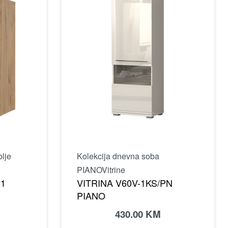
blje
Kolekcija dnevna soba
PIANO
Vitrine
21
VITRINA V60V-1KS/PN
PIANO
430.00
KM