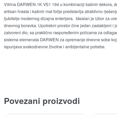
Vitrina DARWEN 1K VS1 194 u kombinaciji kašmir dekora, d
artisan hrasta i kašmir mat folije predstavlja atraktivno rješen
ljubitelje modernog dizajna enterijera. Idealan je izbor za ur
dnevnog boravka. Upotrebni prostor čine jedan zastakljeni i 
zatvoreni dio, sa praktično raspoređenim policama za odlagan
sistema elemenata DARWEN za opremanje dnevne sobe koj
ispunjava svakodnevne životne i ambijentalne potrebe.
Povezani proizvodi