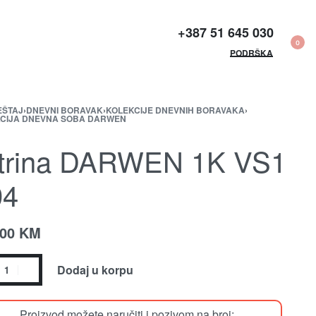
+387 51 645 030​
0
PODRŠKA
EŠTAJ
›
DNEVNI BORAVAK
›
KOLEKCIJE DNEVNIH BORAVAKA
›
CIJA DNEVNA SOBA DARWEN
itrina DARWEN 1K VS1
94
.00
KM
Dodaj u korpu
Proizvod možete naručiti i pozivom na broj: