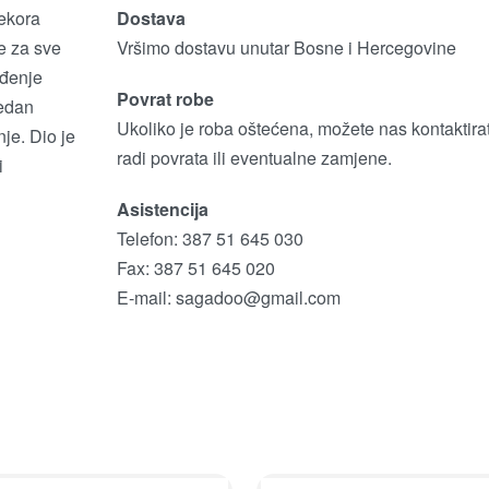
ekora
Dostava
je za sve
Vršimo dostavu unutar Bosne i Hercegovine
eđenje
Povrat robe
jedan
Ukoliko je roba oštećena, možete nas kontaktirat
je. Dio je
radi povrata ili eventualne zamjene.
i
Asistencija
Telefon: 387 51 645 030
Fax: 387 51 645 020
E-mail:
sagadoo@gmail.com