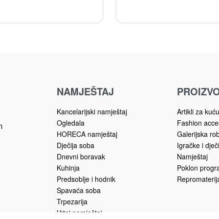
NAMJEŠTAJ
PROIZVO
Kancelarijski namještaj
Artikli za kuć
Ogledala
Fashion acce
m
HORECA namještaj
Galerijska ro
Dječija soba
Igračke i dječ
Dnevni boravak
Namještaj
Kuhinja
Poklon prog
Predsoblje i hodnik
Repromaterija
Spavaća soba
Trpezarija
Vrtni namještaj