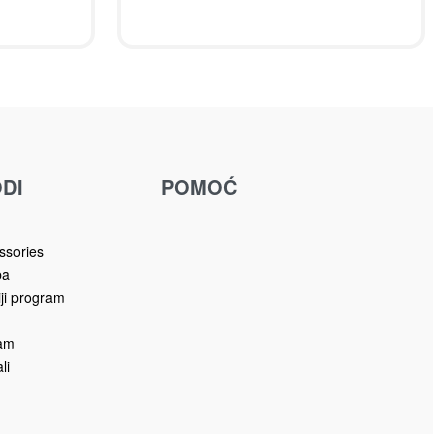
DI
POMOĆ
u
ssories
ba
iji program
ram
li