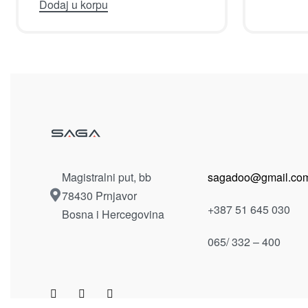
Dodaj u korpu
Magistralni put, bb
sagadoo@gmail.co
78430 Prnjavor
+387 51 645 030
Bosna i Hercegovina
065/ 332 – 400