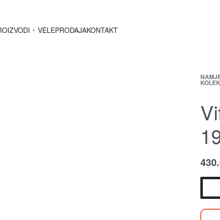
ROIZVODI
VELEPRODAJA
KONTAKT
NAMJ
KOLEK
V
1
430