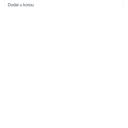
Dodaj u korpu
Magistralni put, bb
78430 Prnjavor
Bosna i Hercegovina
sagadoo@gmail.com
+387 51 645 030
065/ 332 – 400