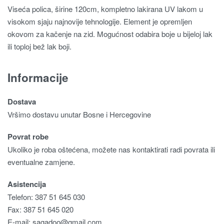
Viseća polica, širine 120cm, kompletno lakirana UV lakom u
visokom sjaju najnovije tehnologije. Element je opremljen
okovom za kačenje na zid. Mogućnost odabira boje u bijeloj lak
ili toploj bež lak boji.
Informacije
Dostava
Vršimo dostavu unutar Bosne i Hercegovine
Povrat robe
Ukoliko je roba oštećena, možete nas kontaktirati radi povrata ili
eventualne zamjene.
Asistencija
Telefon: 387 51 645 030
Fax: 387 51 645 020
E-mail:
sagadoo@gmail.com