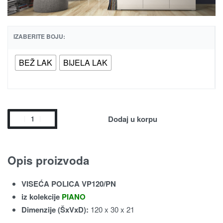
IZABERITE BOJU:
BEŽ LAK
BIJELA LAK
Dodaj u korpu
Opis proizvoda
VISEĆA POLICA VP120/PN
iz kolekcije
PIANO
Dimenzije (ŠxVxD):
120 x 30 x 21