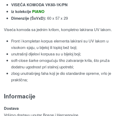
VISEĆA KOMODA VK60-1K/PN
iz kolekcije
PIANO
Dimenzije (ŠxVxD):
60 x 57 x 29
Viseća komoda sa jednim krilom, kompletno lakirana UV lakom.
Front i kompletan korpus elementa lakirani su UV lakom u
visokom sjaju, u bijeloj ili toploj bež boji;
unutrašnji dijelovi korpusa su u bijeloj boji;
soft-close šarke omogućuju tiho zatvaranje krila, što pruža
dodatnu ugodnost pri stalnoj upotrebi;
zbog unutrašnjeg faha koji je dio standardne opreme, vrlo je
praktična;
Informacije
Dostava
Vršimo dostavu unutar Bosne i Hercegovine