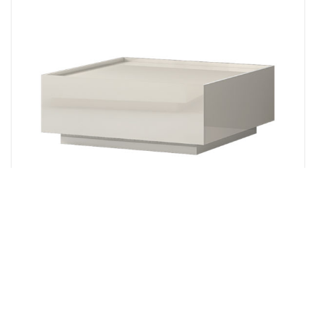
Klub stolići
Kolekcija dnevna soba PIANO
KLUB STO KLS-2F/PN PIANO
440.00
KM
Odaberi opcije