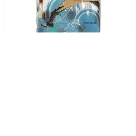
Odlaganje i Organizacija
VAKUM VREĆA ZA GARDEROBU 913-1800 (60cm x 100cm)
5.10
KM
Dodaj u korpu
Magistralni put, bb