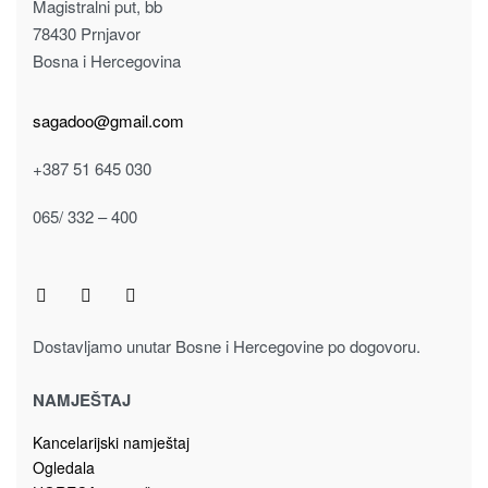
Umjetno zelenilo za dekoraciju
UMJETNO ZELENILO 45 cm 7190020
Pročitaj više