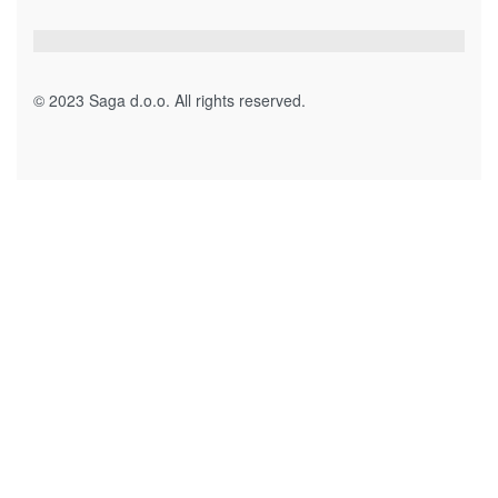
Umjetno zelenilo za dekoraciju
GRANA UMJETNO ZELENILO 100cm 7140495
4.50
KM
Dodaj u korpu
Magistralni put, bb
78430 Prnjavor
Bosna i Hercegovina