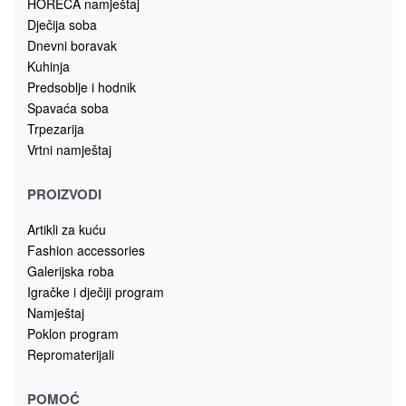
Umjetno zelenilo za dekoraciju
CVIJECE GRANA 58cm 7390046
12.00
KM
Dodaj u korpu