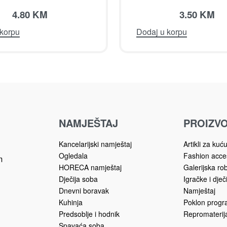
4.80
KM
3.50
KM
 korpu
Dodaj u korpu
NAMJEŠTAJ
PROIZVO
Kancelarijski namještaj
Artikli za kuć
Ogledala
Fashion acce
m
HORECA namještaj
Galerijska ro
Dječija soba
Igračke i dječ
Dnevni boravak
Namještaj
Kuhinja
Poklon prog
Predsoblje i hodnik
Repromaterija
Spavaća soba