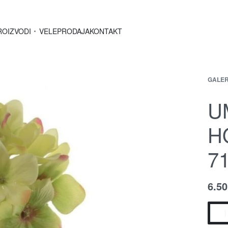
ROIZVODI
VELEPRODAJA
KONTAKT
GALER
U
H
7
6.5