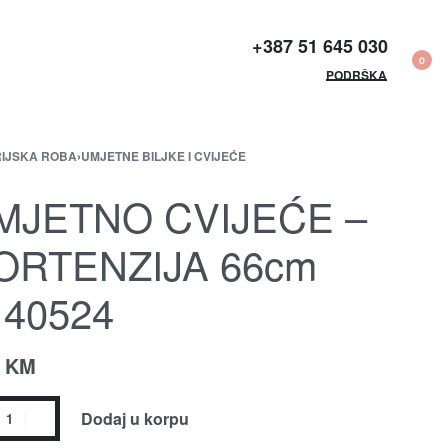
+387 51 645 030​
0
PODRŠKA
IJSKA ROBA
›
UMJETNE BILJKE I CVIJEĆE
MJETNO CVIJEĆE –
ORTENZIJA 66cm
140524
0
KM
Dodaj u korpu