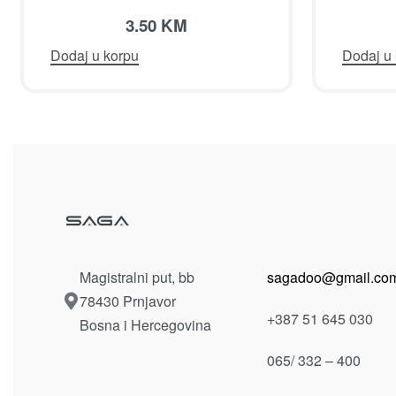
3.50
KM
Dodaj u korpu
Dodaj u
Magistralni put, bb
sagadoo@gmail.co
78430 Prnjavor
+387 51 645 030
Bosna i Hercegovina
065/ 332 – 400