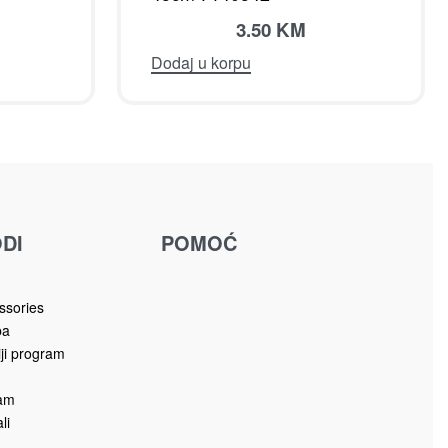
3.50
KM
Dodaj u korpu
DI
POMOĆ
u
ssories
ba
iji program
ram
li