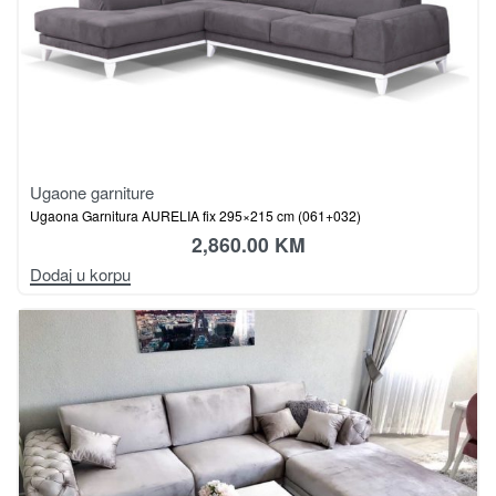
Ugaone garniture
Ugaona Garnitura AURELIA fix 295×215 cm (061+032)
2,860.00
KM
Dodaj u korpu