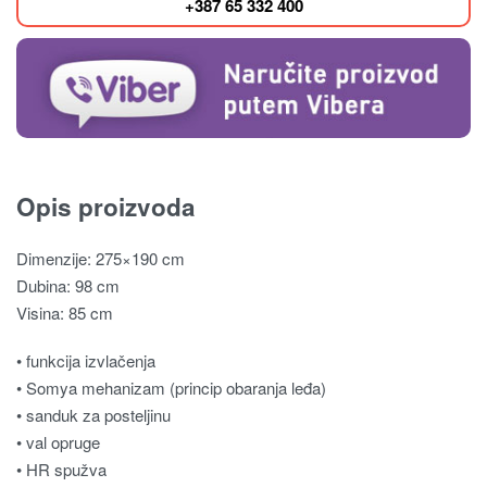
+387 65 332 400
Opis proizvoda
Dimenzije: 275×190 cm
Dubina: 98 cm
Visina: 85 cm
• funkcija izvlačenja
• Somya mehanizam (princip obaranja leđa)
• sanduk za posteljinu
• val opruge
• HR spužva